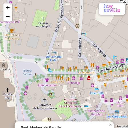
+
−
×
Real Alcázar de Sevilla