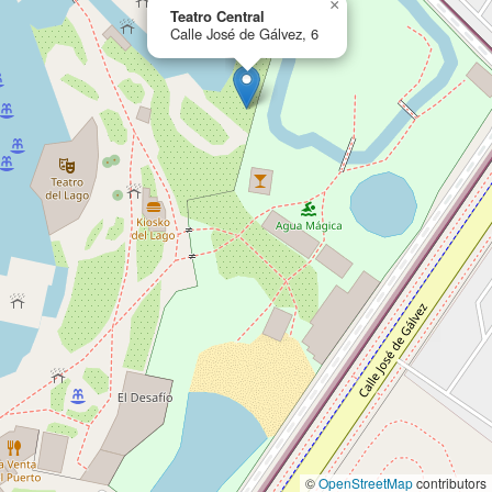
×
Teatro Central
Calle José de Gálvez, 6
©
OpenStreetMap
contributors