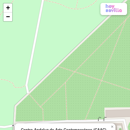
+
−
×
Centro Andaluz de Arte Contemporáneo (CAAC)