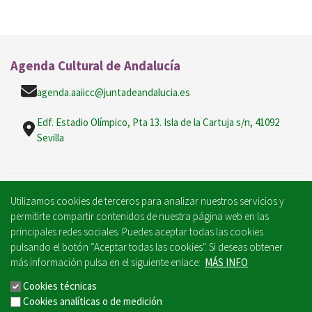
Agenda Cultural de Andalucía
agenda.aaiicc@juntadeandalucia.es
Edf. Estadio Olímpico, Pta 13. Isla de la Cartuja s/n, 41092
Sevilla
Utilizamos cookies de terceros para analizar nuestros servicios y
permitirte compartir contenidos de nuestra página web en las
principales redes sociales. Puedes aceptar todas las cookies
Mantente informado/a
pulsando el botón “Aceptar todas las cookies". Si deseas obtener
más información pulsa en el siguiente enlace:
MÁS INFO
Cookies técnicas
Cookies analíticas o de medición