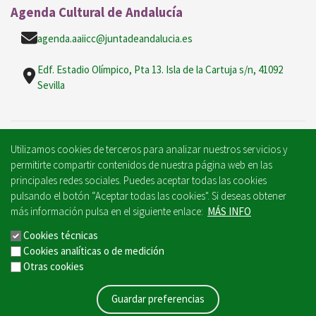
Agenda Cultural de Andalucía
agenda.aaiicc@juntadeandalucia.es
Edf. Estadio Olímpico, Pta 13. Isla de la Cartuja s/n, 41092
Sevilla
Utilizamos cookies de terceros para analizar nuestros servicios y
permitirte compartir contenidos de nuestra página web en las
principales redes sociales. Puedes aceptar todas las cookies
Mantente informado/a
pulsando el botón “Aceptar todas las cookies". Si deseas obtener
más información pulsa en el siguiente enlace:
MÁS INFO
Cookies técnicas
Cookies analíticas o de medición
Otras cookies
AVISO LEGAL
FORMULARIO DE CONTACTO
MAPA WEB
ACCESIBILIDAD
POLÍTICA DE COOKIES
Guardar preferencias