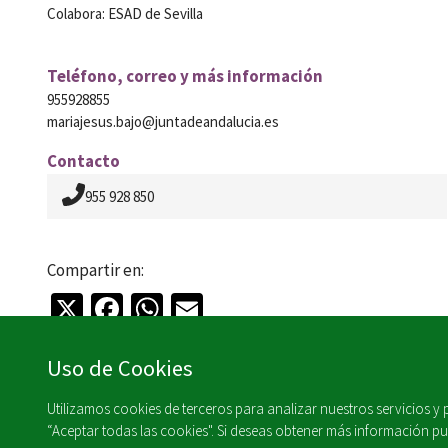
Colabora: ESAD de Sevilla
Teléfono, correo y más información
955928855
mariajesus.bajo@juntadeandalucia.es
Contacto
955 928 850
Compartir en:
X
Facebook
WhatsApp
Email
Uso de Cookies
Utilizamos cookies de terceros para analizar nuestros servicios y
“Aceptar todas las cookies". Si deseas obtener más información pul
Agenda Cultural de Andalucía