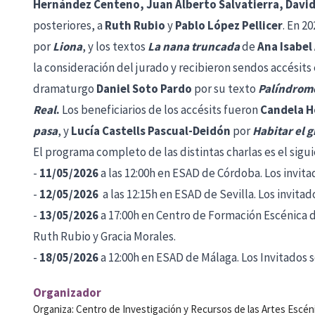
Hernández Centeno, Juan Alberto Salvatierra, Davi
posteriores, a
Ruth Rubio
y
Pablo López Pellicer
. En 2
por
Liona
, y los textos
La nana truncada
de
Ana Isabel
la consideración del jurado y recibieron sendos accésits
dramaturgo
Daniel Soto Pardo
por su texto
Palíndrom
Real
.
Los beneficiarios de los accésits fueron
Candela H
pasa
, y
Lucía Castells Pascual-Deidón
por
Habitar el g
El programa completo de las distintas charlas es el sigui
-
11/05/2026
a las 12:00h en ESAD de Córdoba. Los invit
-
12/05/2026
a las 12:15h en ESAD de Sevilla. Los invita
-
13/05/2026
a 17:00h en Centro de Formación Escénica d
Ruth Rubio y Gracia Morales.
-
18/05/2026
a 12:00h en ESAD de Málaga. Los Invitados 
Organizador
Organiza: Centro de Investigación y Recursos de las Artes Escén