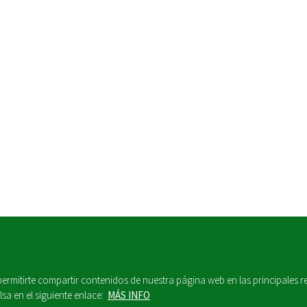
 permitirte compartir contenidos de nuestra página web en las principales 
sa en el siguiente enlace:
MÁS INFO
M