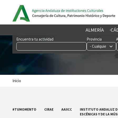
Pasar
al
contenido
principal
ALMERÍA
CÁ
Imagen
Encuentra tu actividad
Provincia
Sobrescribir
Inicio
enlaces
de
ayuda
a
la
#TUMOMENTO
CIRAE
AAIICC
INSTITUTO ANDALUZ D
navegación
ESCÉNICAS Y DE LA MÚS