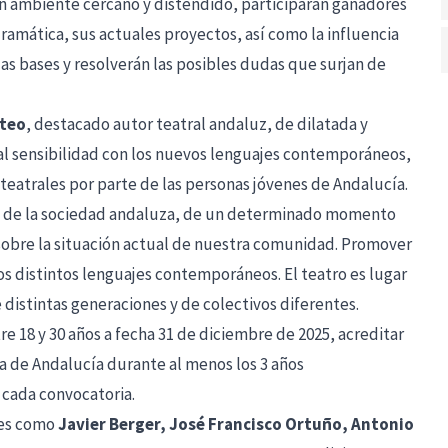
 un ambiente cercano y distendido, participarán ganadores
dramática, sus actuales proyectos, así como la influencia
las bases y resolverán las posibles dudas que surjan de
steo
, destacado autor teatral andaluz, de dilatada y
ial sensibilidad con los nuevos lenguajes contemporáneos,
 teatrales por parte de las personas jóvenes de Andalucía.
icas de la sociedad andaluza, de un determinado momento
r sobre la situación actual de nuestra comunidad. Promover
los distintos lenguajes contemporáneos. El teatro es lugar
distintas generaciones y de colectivos diferentes.
 18 y 30 años a fecha 31 de diciembre de 2025, acreditar
 de Andalucía durante al menos los 3 años
 cada convocatoria.
res como
Javier Berger, José Francisco Ortuño, Antonio