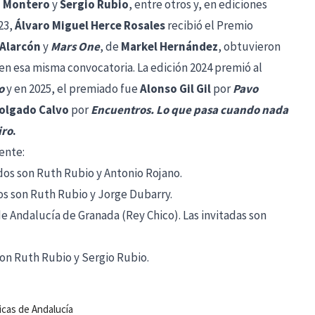
d Montero
y
Sergio Rubio
, entre otros y, en ediciones
023,
Álvaro Miguel Herce
Rosales
recibió el Premio
 Alarcón
y
Mars One
, de
Markel Hernández
, obtuvieron
 en esa misma convocatoria. La edición 2024 premió al
o
y en 2025, el premiado fue
Alonso Gil Gil
por
Pavo
olgado Calvo
por
Encuentros. Lo que pasa cuando nada
iro
.
ente:
ados son Ruth Rubio y Antonio Rojano.
dos son Ruth Rubio y Jorge Dubarry.
e Andalucía de Granada (Rey Chico). Las invitadas son
son Ruth Rubio y Sergio Rubio.
icas de Andalucía