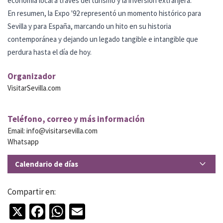
economía local a través del turismo y la inversión extranjera.
En resumen, la Expo '92 representó un momento histórico para
Sevilla y para España, marcando un hito en su historia
contemporánea y dejando un legado tangible e intangible que
perdura hasta el día de hoy.
Organizador
VisitarSevilla.com
Teléfono, correo y más información
Email:
info@visitarsevilla.com
Whatsapp
Calendario de días
01 de Marzo de 2024
al
01 de Diciembre de 2030
Compartir en:
X
Facebook
WhatsApp
Email