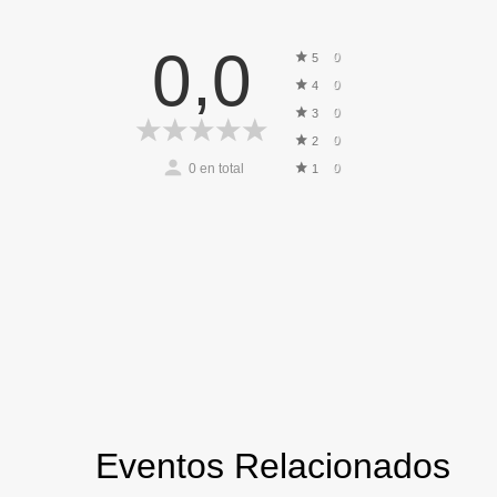
0,0
0
5
0
4
0
3
0
2
0
en total
0
1
Eventos Relacionados