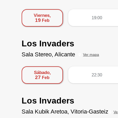
Viernes,
más
19:00
19
Feb
Los Invaders
Sala Stereo, Alicante
Ver mapa
Sábado,
más
22:30
27
Feb
Los Invaders
Sala Kubik Aretoa, Vitoria-Gasteiz
Ve