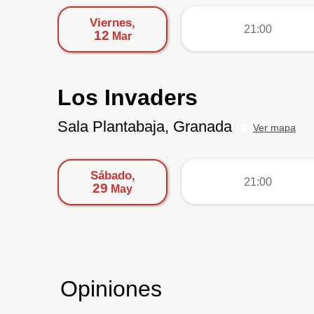
Viernes,
más
21:00
12
Mar
Los Invaders
Sala Plantabaja, Granada
Ver mapa
Sábado,
más
21:00
29
May
Opiniones