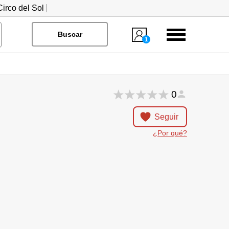
irco del Sol
Menú
Buscar
1
0
Seguir
¿Por qué?