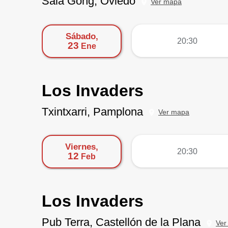
Sala Gong, Oviedo
Ver mapa
Sábado,
más
20:30
23
Ene
Los Invaders
Txintxarri, Pamplona
Ver mapa
Viernes,
más
20:30
12
Feb
Los Invaders
Pub Terra, Castellón de la Plana
Ver