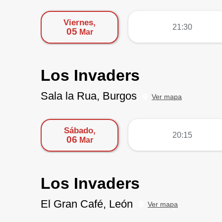
Viernes,
más
21:30
05
Mar
Los Invaders
Sala la Rua, Burgos
Ver mapa
Sábado,
más
20:15
06
Mar
Los Invaders
El Gran Café, León
Ver mapa