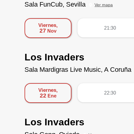
Sala FunCub, Sevilla
Ver mapa
Viernes,
más
21:30
27
Nov
Los Invaders
Sala Mardigras Live Music, A Coruña
Viernes,
más
22:30
22
Ene
Los Invaders