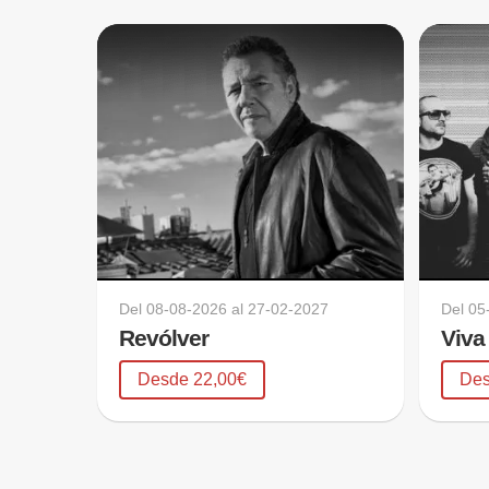
Del
08-08-2026
al
27-02-2027
Del
05
Revólver
Viva
Desde 22,00€
Des