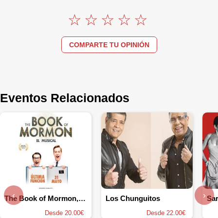
COMPARTE TU OPINIÓN
Eventos Relacionados
‹
›
The Book of Mormon, el musical
Los Chunguitos
Sa
Desde 20.00€
Desde 22.00€