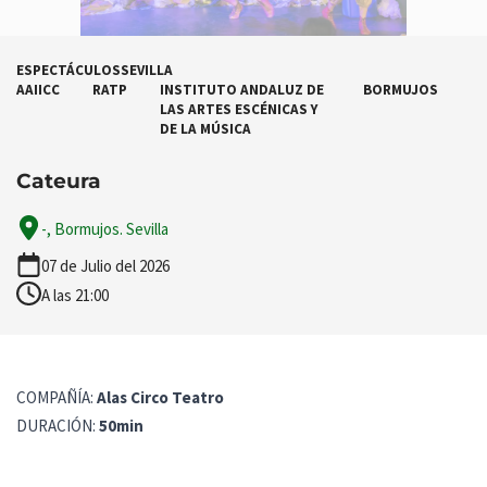
ESPECTÁCULOS
SEVILLA
AAIICC
RATP
INSTITUTO ANDALUZ DE
BORMUJOS
LAS ARTES ESCÉNICAS Y
DE LA MÚSICA
Cateura
-, Bormujos. Sevilla
07 de Julio del 2026
A las 21:00
COMPAÑÍA:
Alas Circo Teatro
DURACIÓN:
50min