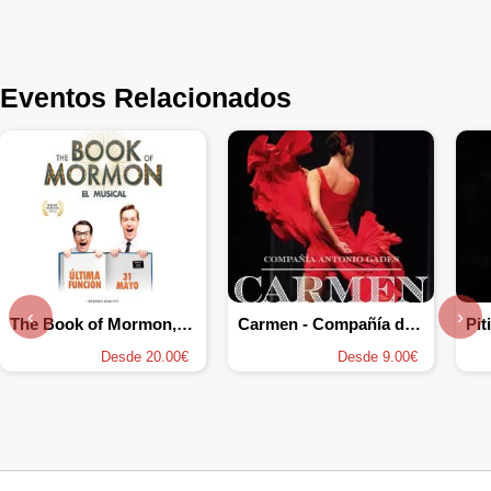
Eventos Relacionados
‹
›
The Book of Mormon, el musical
Carmen - Compañía de Ballet Antonio Gades
Pit
Desde 20.00€
Desde 9.00€