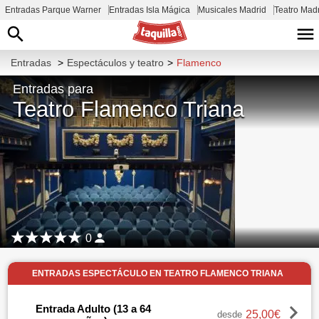
Entradas Parque Warner
Entradas Isla Mágica
Musicales Madrid
Teatro Mad
Entradas
>
Espectáculos y teatro
>
Flamenco
Entradas para
Teatro Flamenco Triana
0
ENTRADAS ESPECTÁCULO EN TEATRO FLAMENCO TRIANA
Entrada Adulto (13 a 64
25,00€
desde