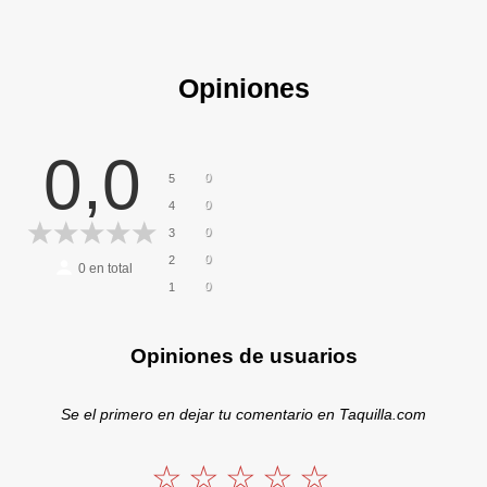
Opiniones
0,0
0
5
0
4
0
3
0
2
0
en total
0
1
Opiniones de usuarios
Se el primero en dejar tu comentario en Taquilla.com