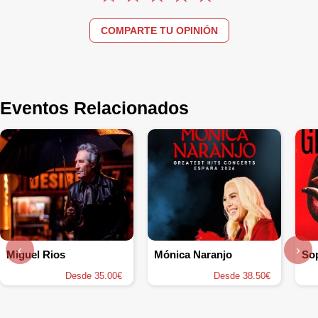
COMPARTE TU OPINIÓN
Eventos Relacionados
‹
›
Miguel Rios
Mónica Naranjo
So
Desde 35.00€
Desde 38.50€