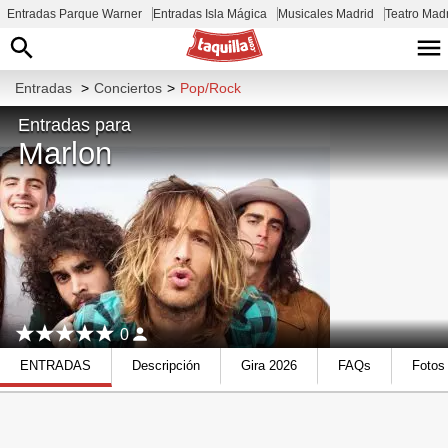
Entradas Parque Warner
Entradas Isla Mágica
Musicales Madrid
Teatro Mad
Entradas
>
Conciertos
>
Pop/Rock
Entradas para
Marlon
0
ENTRADAS
Descripción
Gira 2026
FAQs
Fotos