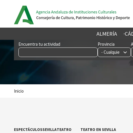
Pasar
al
contenido
principal
ALMERÍA
CÁ
Imagen
Encuentra tu actividad
Provincia
Sobrescribir
Inicio
enlaces
de
ayuda
a
la
navegación
ESPECTÁCULOS
SEVILLA
TEATRO
TEATRO EN SEVILLA